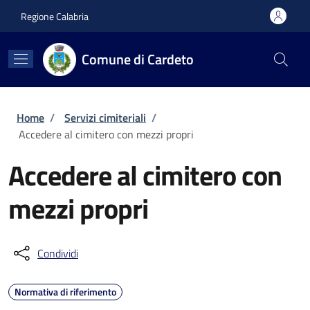
Salta al contenuto principale
Skip to footer content
Regione Calabria
Comune di Cardeto
Briciole di pane
Home
/
Servizi cimiteriali
/
Accedere al cimitero con mezzi propri
Accedere al cimitero con
mezzi propri
Condividi
Normativa di riferimento