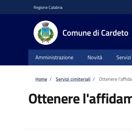
Salta al contenuto principale
Skip to footer content
Regione Calabria
Comune di Cardeto
Amministrazione
Novità
Servizi
Briciole di pane
Home
/
Servizi cimiteriali
/
Ottenere l'affid
Ottenere l'affida