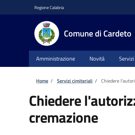
Salta al contenuto principale
Skip to footer content
Regione Calabria
Comune di Cardeto
Amministrazione
Novità
Servizi
Briciole di pane
Home
/
Servizi cimiteriali
/
Chiedere l'autor
Chiedere l'autoriz
cremazione