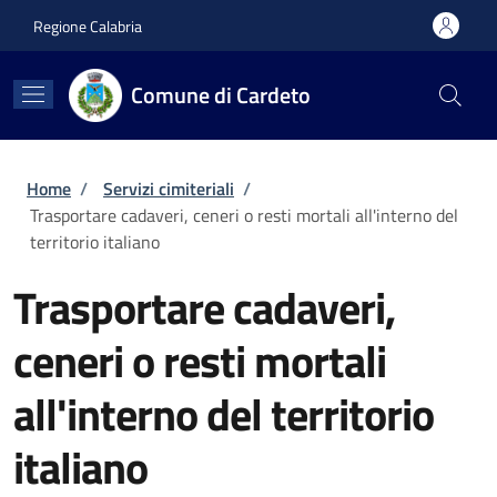
Salta al contenuto principale
Skip to footer content
Regione Calabria
Comune di Cardeto
Briciole di pane
Home
/
Servizi cimiteriali
/
Trasportare cadaveri, ceneri o resti mortali all'interno del
territorio italiano
Trasportare cadaveri,
ceneri o resti mortali
all'interno del territorio
italiano