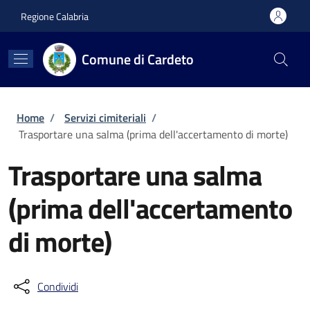
Salta al contenuto principale
Skip to footer content
Regione Calabria
Comune di Cardeto
Briciole di pane
Home
/
Servizi cimiteriali
/
Trasportare una salma (prima dell'accertamento di morte)
Trasportare una salma
(prima dell'accertamento
di morte)
Condividi