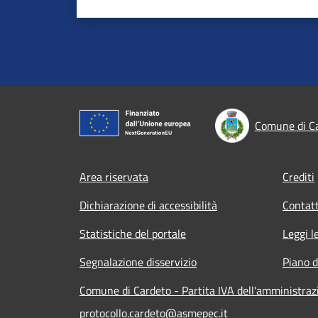
Comune di C
Footer menu
Area riservata
Crediti
Dichiarazione di accessibilità
Contatt
Statistiche del portale
Leggi l
Segnalazione disservizio
Piano d
Comune di Cardeto - Partita IVA dell'amministra
protocollo.cardeto@asmepec.it