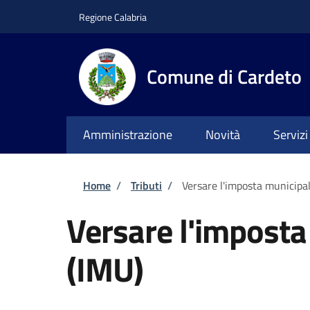
Salta al contenuto principale
Skip to footer content
Regione Calabria
Comune di Cardeto
Amministrazione
Novità
Servizi
Briciole di pane
Home
/
Tributi
/
Versare l'imposta municipal
Versare l'imposta
(IMU)