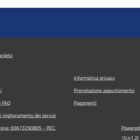
ardeto
Informativa privacy
i
Prenotazione appuntamento
e FAQ
Pagamenti
i miglioramento dei servizi
zione: 00673290805 - PEC:
Powered 
10.41.2)