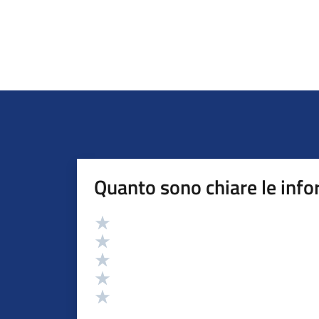
Quanto sono chiare le info
Valutazione
Valuta 5 stelle su 5
Valuta 4 stelle su 5
Valuta 3 stelle su 5
Valuta 2 stelle su 5
Valuta 1 stelle su 5