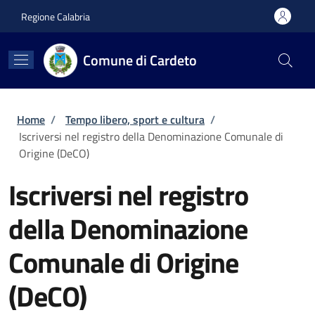
Salta al contenuto principale
Skip to footer content
Regione Calabria
Comune di Cardeto
Briciole di pane
Home
/
Tempo libero, sport e cultura
/
Iscriversi nel registro della Denominazione Comunale di
Origine (DeCO)
Iscriversi nel registro
della Denominazione
Comunale di Origine
(DeCO)