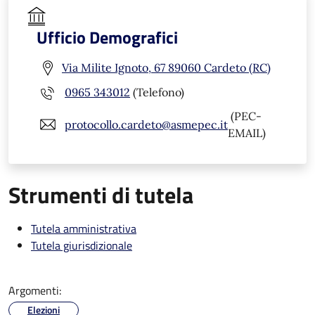
Ufficio Demografici
Via Milite Ignoto, 67 89060 Cardeto (RC)
0965 343012
(Telefono)
(PEC-
protocollo.cardeto@asmepec.it
EMAIL)
Strumenti di tutela
Tutela amministrativa
Tutela giurisdizionale
Argomenti:
Elezioni