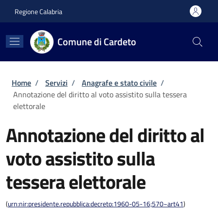
Salta al contenuto principale
Skip to footer content
Regione Calabria
Comune di Cardeto
Briciole di pane
Home
/
Servizi
/
Anagrafe e stato civile
/
Annotazione del diritto al voto assistito sulla tessera
elettorale
Annotazione del diritto al
voto assistito sulla
tessera elettorale
(
urn:nir:presidente.repubblica:decreto:1960-05-16;570~art41
)