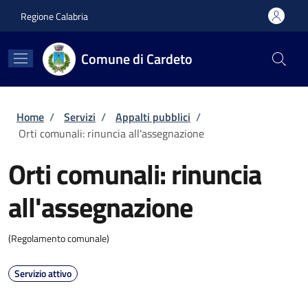
Salta al contenuto principale
Skip to footer content
Regione Calabria
Comune di Cardeto
Briciole di pane
Home
/
Servizi
/
Appalti pubblici
/
Orti comunali: rinuncia all'assegnazione
Orti comunali: rinuncia
all'assegnazione
(Regolamento comunale)
Servizio attivo