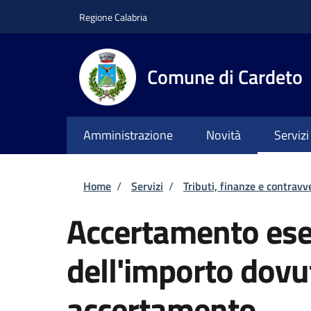
Salta al contenuto principale
Skip to footer content
Regione Calabria
Comune di Cardeto
Amministrazione
Novità
Servizi
Briciole di pane
Home
/
Servizi
/
Tributi, finanze e contravv
Accertamento esec
dell'importo dovu
accertamento