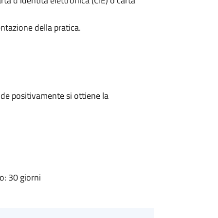
rta d’identità elettronica (CIE) o carta
ntazione della pratica.
e positivamente si ottiene la
: 30 giorni