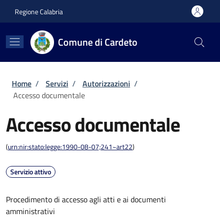
Salta al contenuto principale
Skip to footer content
Regione Calabria
Comune di Cardeto
Briciole di pane
Home
/
Servizi
/
Autorizzazioni
/
Accesso documentale
Accesso documentale
(
urn:nir:stato:legge:1990-08-07;241~art22
)
Servizio attivo
Procedimento di accesso agli atti e ai documenti
amministrativi