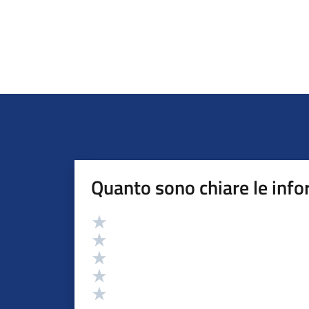
Quanto sono chiare le info
Valutazione
Valuta 5 stelle su 5
Valuta 4 stelle su 5
Valuta 3 stelle su 5
Valuta 2 stelle su 5
Valuta 1 stelle su 5