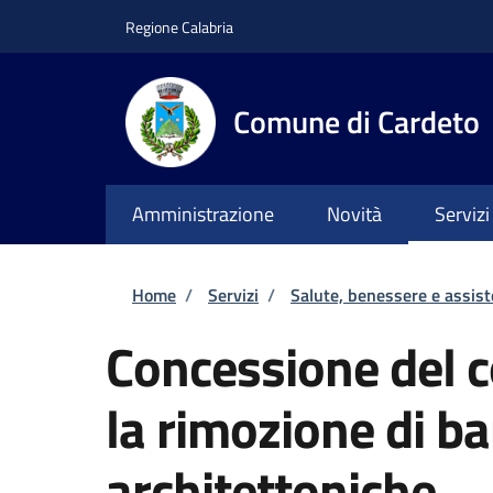
Salta al contenuto principale
Skip to footer content
Regione Calabria
Comune di Cardeto
Amministrazione
Novità
Servizi
Briciole di pane
Home
/
Servizi
/
Salute, benessere e assis
Concessione del c
la rimozione di ba
architettoniche