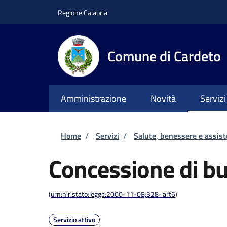
Salta al contenuto principale
Skip to footer content
Regione Calabria
Comune di Cardeto
Amministrazione
Novità
Servizi
Briciole di pane
Home
/
Servizi
/
Salute, benessere e assis
Concessione di b
(
urn:nir:stato:legge:2000-11-08;328~art6
)
Servizio attivo