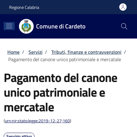
Salta al contenuto principale
Skip to footer content
Regione Calabria
Comune di Cardeto
Briciole di pane
Home
/
Servizi
/
Tributi, finanze e contravvenzioni
/
Pagamento del canone unico patrimoniale e mercatale
Pagamento del canone
unico patrimoniale e
mercatale
(
urn:nir:stato:legge:2019-12-27;160
)
Servizio attivo