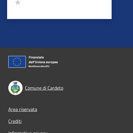
Valuta 1 stelle su 5
Comune di Cardeto
Footer menu
Area riservata
Crediti
Informativa privacy