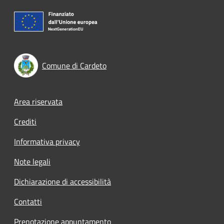
Comune di Cardeto
Footer menu
Area riservata
Crediti
Informativa privacy
Note legali
Dichiarazione di accessibilità
Contatti
Prenotazione appuntamento