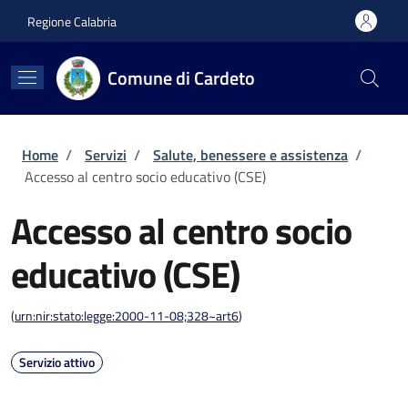
Salta al contenuto principale
Skip to footer content
Regione Calabria
Comune di Cardeto
Briciole di pane
Home
/
Servizi
/
Salute, benessere e assistenza
/
Accesso al centro socio educativo (CSE)
Accesso al centro socio
educativo (CSE)
(
urn:nir:stato:legge:2000-11-08;328~art6
)
Servizio attivo