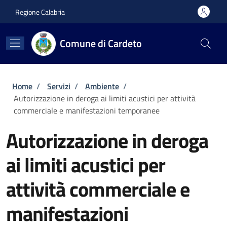
Salta al contenuto principale
Skip to footer content
Regione Calabria
Comune di Cardeto
Briciole di pane
Home
/
Servizi
/
Ambiente
/
Autorizzazione in deroga ai limiti acustici per attività
commerciale e manifestazioni temporanee
Autorizzazione in deroga
ai limiti acustici per
attività commerciale e
manifestazioni