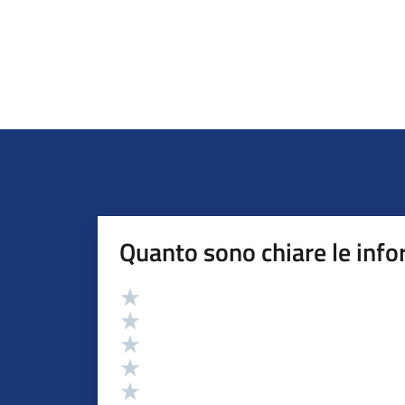
Quanto sono chiare le info
Valutazione
Valuta 5 stelle su 5
Valuta 4 stelle su 5
Valuta 3 stelle su 5
Valuta 2 stelle su 5
Valuta 1 stelle su 5