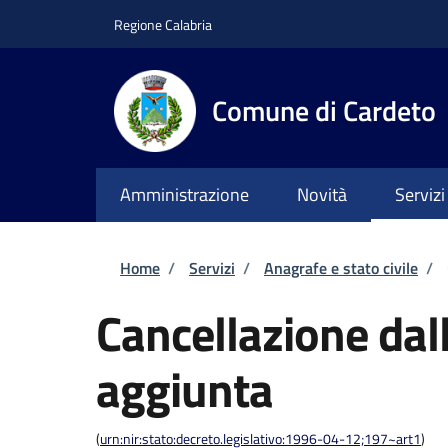
Salta al contenuto principale
Skip to footer content
Regione Calabria
Comune di Cardeto
Amministrazione
Novità
Servizi
Briciole di pane
Home
/
Servizi
/
Anagrafe e stato civile
/
Cancellazione dall
aggiunta
(
urn:nir:stato:decreto.legislativo:1996-04-12;197~art1
)