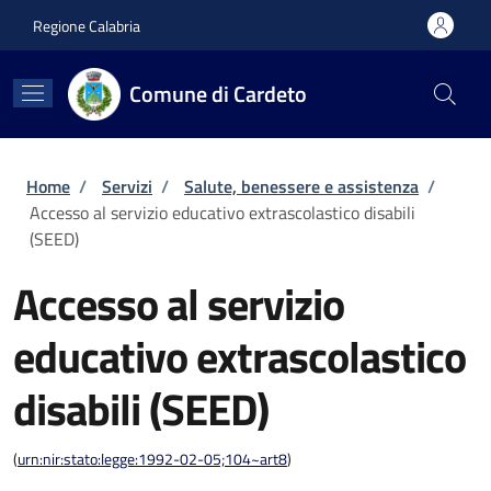
Salta al contenuto principale
Skip to footer content
Regione Calabria
Comune di Cardeto
Briciole di pane
Home
/
Servizi
/
Salute, benessere e assistenza
/
Accesso al servizio educativo extrascolastico disabili
(SEED)
Accesso al servizio
educativo extrascolastico
disabili (SEED)
(
urn:nir:stato:legge:1992-02-05;104~art8
)