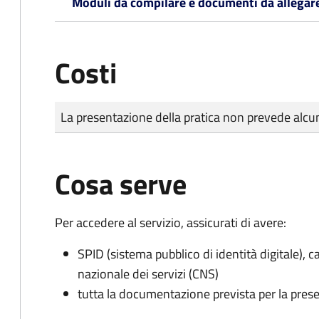
Moduli da compilare e documenti da allegar
Costi
Tipo di pagamento
Importo
La presentazione della pratica non prevede al
Cosa serve
Per accedere al servizio, assicurati di avere:
SPID (sistema pubblico di identità digitale), ca
nazionale dei servizi (CNS)
tutta la documentazione prevista per la prese