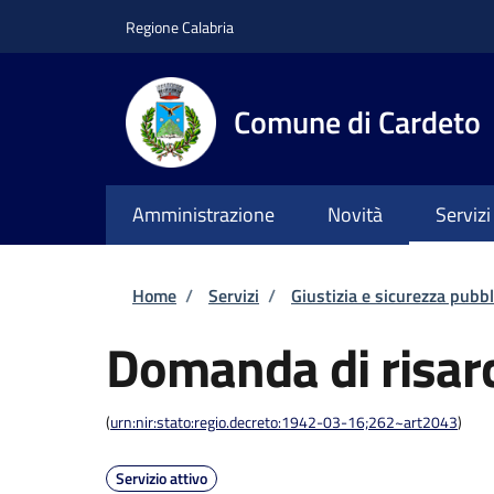
Salta al contenuto principale
Skip to footer content
Regione Calabria
Comune di Cardeto
Amministrazione
Novità
Servizi
Briciole di pane
Home
/
Servizi
/
Giustizia e sicurezza pubbl
Domanda di risar
(
urn:nir:stato:regio.decreto:1942-03-16;262~art2043
)
Servizio attivo