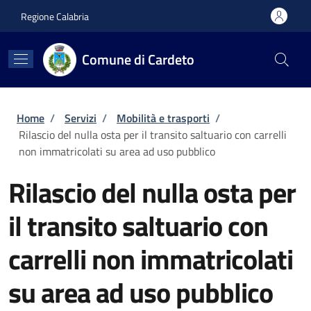
Salta al contenuto principale
Skip to footer content
Regione Calabria
Comune di Cardeto
Briciole di pane
Home
/
Servizi
/
Mobilità e trasporti
/
Rilascio del nulla osta per il transito saltuario con carrelli
non immatricolati su area ad uso pubblico
Rilascio del nulla osta per
il transito saltuario con
carrelli non immatricolati
su area ad uso pubblico