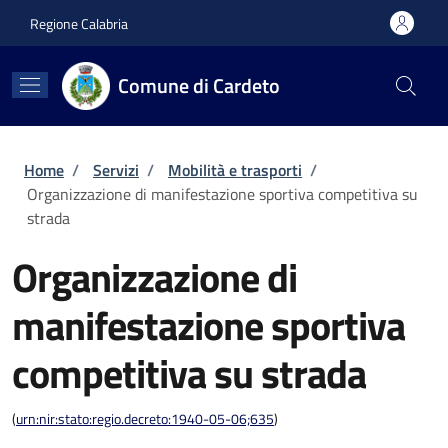
Salta al contenuto principale
Skip to footer content
Regione Calabria
Comune di Cardeto
Briciole di pane
Home
/
Servizi
/
Mobilità e trasporti
/
Organizzazione di manifestazione sportiva competitiva su
strada
Organizzazione di
manifestazione sportiva
competitiva su strada
(
urn:nir:stato:regio.decreto:1940-05-06;635
)