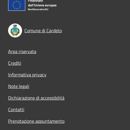
Comune di Cardeto
Footer menu
Area riservata
Crediti
Informativa privacy
Note legali
Dichiarazione di accessibilità
Contatti
Prenotazione appuntamento