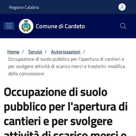
Salta al contenuto principale
Skip to footer content
Regione Calabria
Comune di Cardeto
Briciole di pane
Home
/
Servizi
/
Autorizzazioni
/
Occupazione di suolo pubblico per l'apertura di cantieri e
per svolgere attività di scarico merci e traslochi: modifica
della concessione
Occupazione di suolo
pubblico per l'apertura di
cantieri e per svolgere
attività di scarico merci e