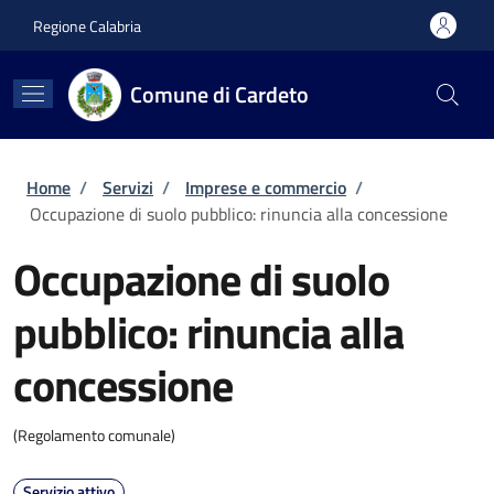
Salta al contenuto principale
Skip to footer content
Regione Calabria
Comune di Cardeto
Briciole di pane
Home
/
Servizi
/
Imprese e commercio
/
Occupazione di suolo pubblico: rinuncia alla concessione
Occupazione di suolo
pubblico: rinuncia alla
concessione
(Regolamento comunale)
Servizio attivo