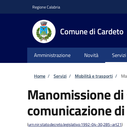
Salta al contenuto principale
Skip to footer content
Regione Calabria
Comune di Cardeto
Amministrazione
Novità
Servizi
Briciole di pane
Home
/
Servizi
/
Mobilità e trasporti
/
Man
Manomissione di 
comunicazione di i
(
urn:nir:stato:decreto.legislativo:1992-04-30;285~art21
)