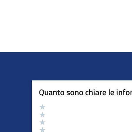
Quanto sono chiare le info
Valutazione
Valuta 5 stelle su 5
Valuta 4 stelle su 5
Valuta 3 stelle su 5
Valuta 2 stelle su 5