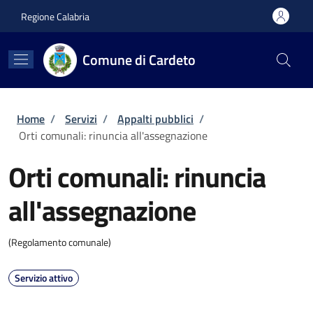
Salta al contenuto principale
Skip to footer content
Regione Calabria
Comune di Cardeto
Briciole di pane
Home
/
Servizi
/
Appalti pubblici
/
Orti comunali: rinuncia all'assegnazione
Orti comunali: rinuncia
all'assegnazione
(Regolamento comunale)
Servizio attivo