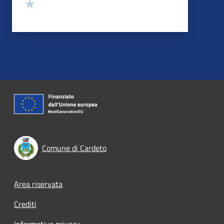
Valuta 1 stelle su 5
Comune di Cardeto
Footer menu
Area riservata
Crediti
Informativa privacy