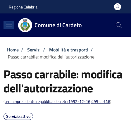
Salta al contenuto principale
Skip to footer content
Regione Calabria
Comune di Cardeto
Briciole di pane
Home
/
Servizi
/
Mobilità e trasporti
/
Passo carrabile: modifica dell'autorizzazione
Passo carrabile: modifica
dell'autorizzazione
(
urn:nir:presidente.repubblica:decreto:1992-12-16;495~art46
)
Servizio attivo