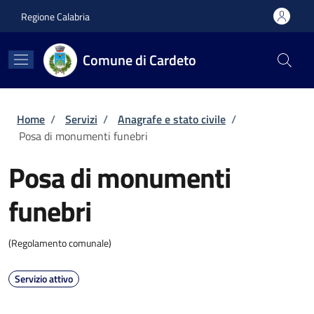
Salta al contenuto principale
Skip to footer content
Regione Calabria
Comune di Cardeto
Briciole di pane
Home
/
Servizi
/
Anagrafe e stato civile
/
Posa di monumenti funebri
Posa di monumenti
funebri
(Regolamento comunale)
Servizio attivo