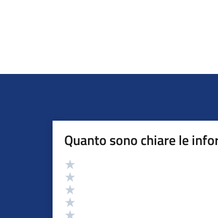
Quanto sono chiare le info
Valutazione
Valuta 5 stelle su 5
Valuta 4 stelle su 5
Valuta 3 stelle su 5
Valuta 2 stelle su 5
Valuta 1 stelle su 5