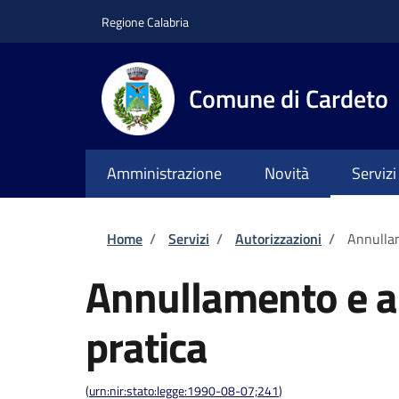
Salta al contenuto principale
Skip to footer content
Regione Calabria
Comune di Cardeto
Amministrazione
Novità
Servizi
Briciole di pane
Home
/
Servizi
/
Autorizzazioni
/
Annullam
Annullamento e ar
pratica
(
urn:nir:stato:legge:1990-08-07;241
)