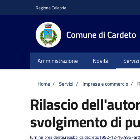
Salta al contenuto principale
Skip to footer content
Regione Calabria
Comune di Cardeto
Amministrazione
Novità
Servizi
Briciole di pane
Home
/
Servizi
/
Imprese e commercio
/
R
Rilascio dell'auto
svolgimento di pu
(
urn:nir:presidente.repubblica:decreto:1992-12-16;495~ar