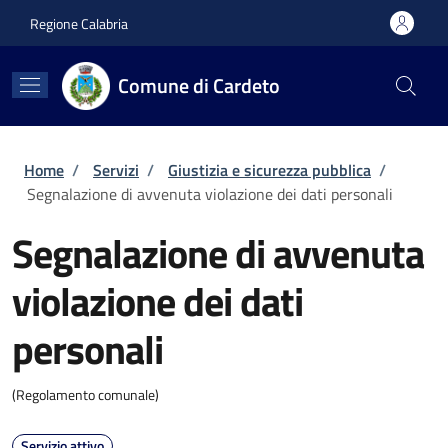
Salta al contenuto principale
Skip to footer content
Regione Calabria
Comune di Cardeto
Briciole di pane
Home
/
Servizi
/
Giustizia e sicurezza pubblica
/
Segnalazione di avvenuta violazione dei dati personali
Segnalazione di avvenuta
violazione dei dati
personali
(Regolamento comunale)
Servizio attivo