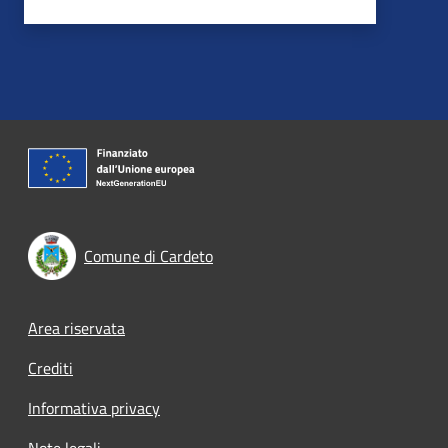
Comune di Cardeto
Footer menu
Area riservata
Crediti
Informativa privacy
Note legali