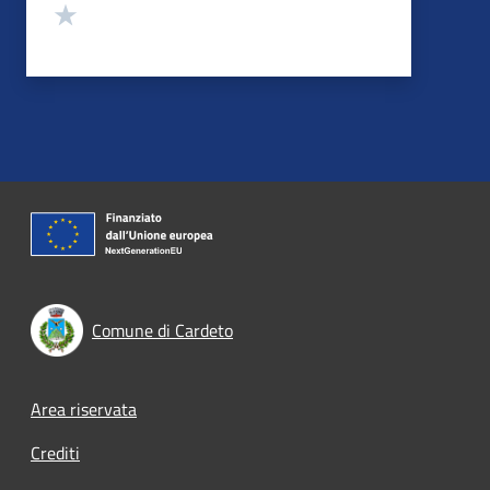
Valuta 1 stelle su 5
Comune di Cardeto
Footer menu
Area riservata
Crediti