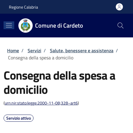
Salta al contenuto principale
Skip to footer content
Regione Calabria
Comune di Cardeto
Briciole di pane
Home
/
Servizi
/
Salute, benessere e assistenza
/
Consegna della spesa a domicilio
Consegna della spesa a
domicilio
(
urn:nir:stato:legge:2000-11-08;328~art6
)
Servizio attivo