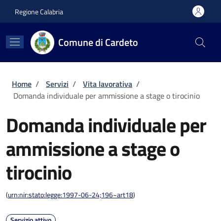
Salta al contenuto principale
Skip to footer content
Regione Calabria
Comune di Cardeto
Briciole di pane
Home
/
Servizi
/
Vita lavorativa
/
Domanda individuale per ammissione a stage o tirocinio
Domanda individuale per
ammissione a stage o
tirocinio
(
urn:nir:stato:legge:1997-06-24;196~art18
)
Servizio attivo