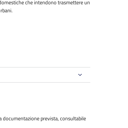
on domestiche che intendono trasmettere un
urbani.
 la documentazione prevista, consultabile