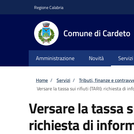
Salta al contenuto principale
Skip to footer content
Regione Calabria
Comune di Cardeto
Amministrazione
Novità
Servizi
Briciole di pane
Home
/
Servizi
/
Tributi, finanze e contravv
Versare la tassa sui rifiuti (TARI): richiesta di in
Versare la tassa su
richiesta di inform