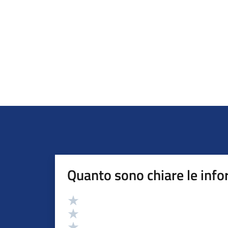
Quanto sono chiare le info
Valutazione
Valuta 5 stelle su 5
Valuta 4 stelle su 5
Valuta 3 stelle su 5