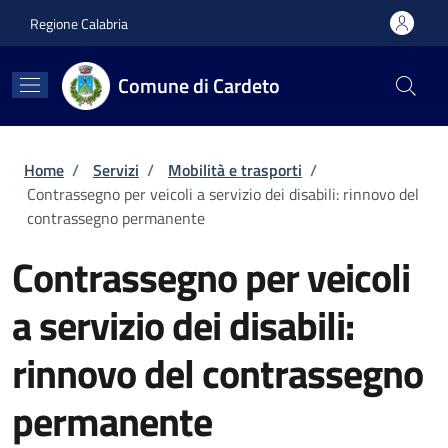
Salta al contenuto principale
Skip to footer content
Regione Calabria
Comune di Cardeto
Briciole di pane
Home
/
Servizi
/
Mobilità e trasporti
/
Contrassegno per veicoli a servizio dei disabili: rinnovo del
contrassegno permanente
Contrassegno per veicoli
a servizio dei disabili:
rinnovo del contrassegno
permanente